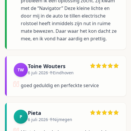
probleem ik een oplossing zocht. Zij kwam
met de “Navigator” Deze kleine lichte en
door mij in de auto te tillen electrische
rolstoel heeft inmiddels zijn nut in ruime
mate bewezen. Daar waar het kon dacht ze
mee, en ik vond haar aardig en prettig.
Toine Wouters
TW
6 juli 2026
•
Eindhoven
goed geduldig en perfeckte service
Pieta
P
6 juli 2026
•
Nijmegen