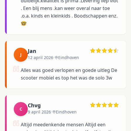
duidelijk.kwaliteit is prima .Levering liep vlot
. Een blij mens .kan weer overal naar toe
.o.a. kinds en kleinkids . Boodschappen enz.
🤓
Jan
J
12 april 2026
•
Eindhoven
Alles was goed verlopen en goede uitleg De
scooter mobiel es top het was de solo 3w
Chvg
C
9 april 2026
•
Eindhoven
Altijd meedenkende mensen Altijd een